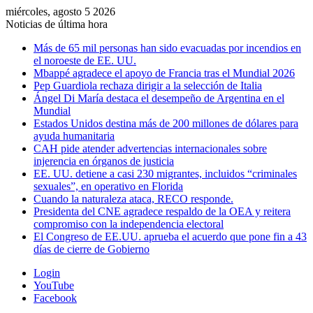
miércoles, agosto 5 2026
Noticias de última hora
Más de 65 mil personas han sido evacuadas por incendios en
el noroeste de EE. UU.
Mbappé agradece el apoyo de Francia tras el Mundial 2026
Pep Guardiola rechaza dirigir a la selección de Italia
Ángel Di María destaca el desempeño de Argentina en el
Mundial
Estados Unidos destina más de 200 millones de dólares para
ayuda humanitaria
CAH pide atender advertencias internacionales sobre
injerencia en órganos de justicia
EE. UU. detiene a casi 230 migrantes, incluidos “criminales
sexuales”, en operativo en Florida
Cuando la naturaleza ataca, RECO responde.
Presidenta del CNE agradece respaldo de la OEA y reitera
compromiso con la independencia electoral
El Congreso de EE.UU. aprueba el acuerdo que pone fin a 43
días de cierre de Gobierno
Login
YouTube
Facebook