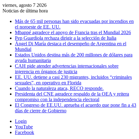
viernes, agosto 7 2026
Noticias de última hora
Más de 65 mil personas han sido evacuadas por incendios en
el noroeste de EE. UU.
Mbappé agradece el apoyo de Francia tras el Mundial 2026
Pep Guardiola rechaza dirigir a la selección de Italia
Ángel Di María destaca el desempeño de Argentina en el
Mundial
Estados Unidos destina más de 200 millones de dólares para
ayuda humanitaria
CAH pide atender advertencias internacionales sobre
injerencia en órganos de justicia
EE. UU. detiene a casi 230 migrantes, incluidos “criminales
sexuales”, en operativo en Florida
Cuando la naturaleza ataca, RECO responde.
Presidenta del CNE agradece respaldo de la OEA y reitera
compromiso con la independencia electoral
El Congreso de EE.UU. aprueba el acuerdo que pone fin a 43
días de cierre de Gobierno
Login
YouTube
Facebook