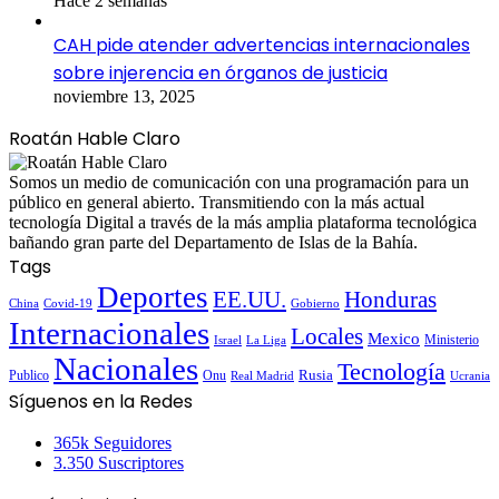
Hace 2 semanas
CAH pide atender advertencias internacionales
sobre injerencia en órganos de justicia
noviembre 13, 2025
Roatán Hable Claro
Somos un medio de comunicación con una programación para un
público en general abierto. Transmitiendo con la más actual
tecnología Digital a través de la más amplia plataforma tecnológica
bañando gran parte del Departamento de Islas de la Bahía.
Tags
Deportes
EE.UU.
Honduras
China
Covid-19
Gobierno
Internacionales
Locales
Mexico
Ministerio
Israel
La Liga
Nacionales
Tecnología
Publico
Onu
Rusia
Real Madrid
Ucrania
Síguenos en la Redes
365k
Seguidores
3.350
Suscriptores