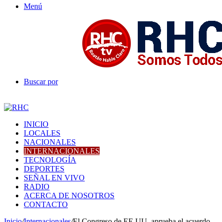
Menú
Buscar por
INICIO
LOCALES
NACIONALES
INTERNACIONALES
TECNOLOGÍA
DEPORTES
SEÑAL EN VIVO
RADIO
ACERCA DE NOSOTROS
CONTACTO
Inicio
/
Internacionales
/
El Congreso de EE.UU. aprueba el acuerdo