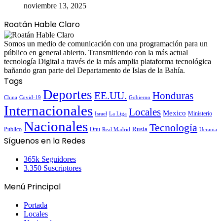
noviembre 13, 2025
Roatán Hable Claro
Somos un medio de comunicación con una programación para un
público en general abierto. Transmitiendo con la más actual
tecnología Digital a través de la más amplia plataforma tecnológica
bañando gran parte del Departamento de Islas de la Bahía.
Tags
Deportes
EE.UU.
Honduras
China
Covid-19
Gobierno
Internacionales
Locales
Mexico
Ministerio
Israel
La Liga
Nacionales
Tecnología
Publico
Onu
Rusia
Real Madrid
Ucrania
Síguenos en la Redes
365k
Seguidores
3.350
Suscriptores
Menú Principal
Portada
Locales