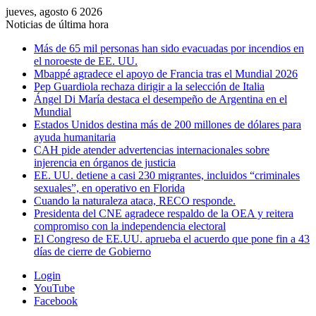
jueves, agosto 6 2026
Noticias de última hora
Más de 65 mil personas han sido evacuadas por incendios en
el noroeste de EE. UU.
Mbappé agradece el apoyo de Francia tras el Mundial 2026
Pep Guardiola rechaza dirigir a la selección de Italia
Ángel Di María destaca el desempeño de Argentina en el
Mundial
Estados Unidos destina más de 200 millones de dólares para
ayuda humanitaria
CAH pide atender advertencias internacionales sobre
injerencia en órganos de justicia
EE. UU. detiene a casi 230 migrantes, incluidos “criminales
sexuales”, en operativo en Florida
Cuando la naturaleza ataca, RECO responde.
Presidenta del CNE agradece respaldo de la OEA y reitera
compromiso con la independencia electoral
El Congreso de EE.UU. aprueba el acuerdo que pone fin a 43
días de cierre de Gobierno
Login
YouTube
Facebook